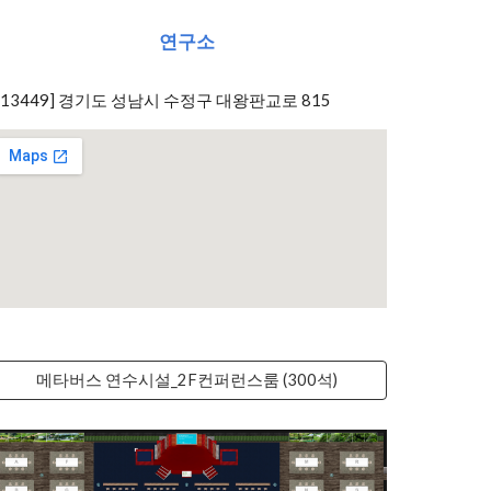
연구소
[13449] 경기도 성남시 수정구 대왕판교로 815
메타버스 연수시설_2F컨퍼런스룸 (300석)