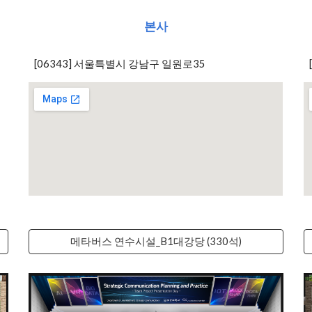
본사
[06343] 서울특별시 강남구 일원로35
메타버스 연수시설_B1대강당 (330석)