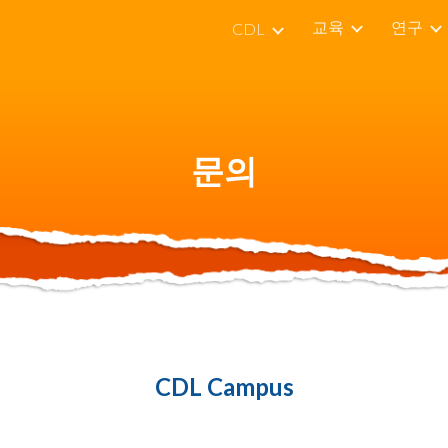
교육
연구
CDL
ip to main content
Skip to navigat
문의
CDL Campus